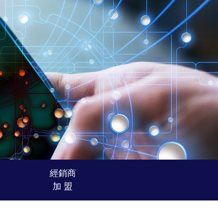
經銷商
加 盟